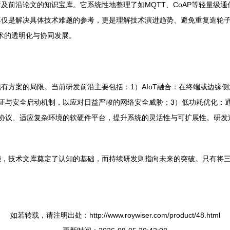
沿论文的知识宝库。它系统性地整理了如MQTT、CoAP等轻量级通信协议，
仅是解决具体技术难题的参考，更是理解技术演进趋势、避免重复造轮子的关
技术的透明化与协同发展。
有方案的局限。当前研发前沿主要包括：1）AIoT融合：在终端或边缘
证与安全启动机制，以应对日益严峻的网络安全威胁；3）低功耗优化：
种协议、适应复杂环境的软硬件平台，提升系统的灵活性与可扩展性。研发
，技术文库奠定了认知的基础，而持续研发则指向未来的突破。只有将三者
如若转载，请注明出处：http://www.roywiser.com/product/48.html